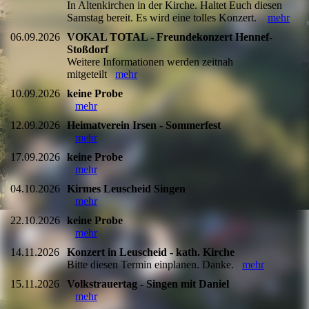
In Altenkirchen in der Kirche. Haltet Euch diesen
Samstag bereit. Es wird eine tolles Konzert.
mehr
06.09.2026
VOKAL TOTAL - Freundekonzert Hennef-
Stoßdorf
Weitere Informationen werden zeitnah
mitgeteilt
mehr
10.09.2026
keine Probe
mehr
12.09.2026
Heimatverein Irsen - Sommerfest
mehr
17.09.2026
keine Probe
mehr
04.10.2026
Kirmes Leuscheid Singen
mehr
22.10.2026
keine Probe
mehr
14.11.2026
Konzert in Leuscheid - kath. Kirche
Bitte diesen Termin einplanen. Danke.
mehr
15.11.2026
Volkstrauertag - Singen mit Daniel
mehr