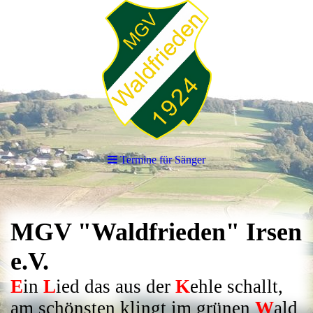
Termine für Sänger
MGV "Waldfrieden" Irsen
e.V.
E
in
L
ied das aus der
K
ehle schallt,
am schönsten klingt im grünen
W
ald