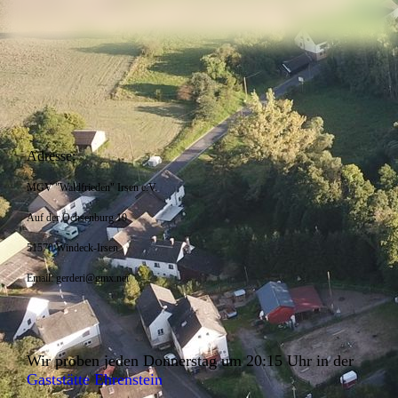
Adresse:
MGV "Waldfrieden" Irsen e.V.
Auf der Ochsenburg 10
51570 Windeck-Irsen
Email: gerderi@gmx.net
Wir proben jeden Donnerstag um 20:15 Uhr in der
Gaststätte Ehrenstein