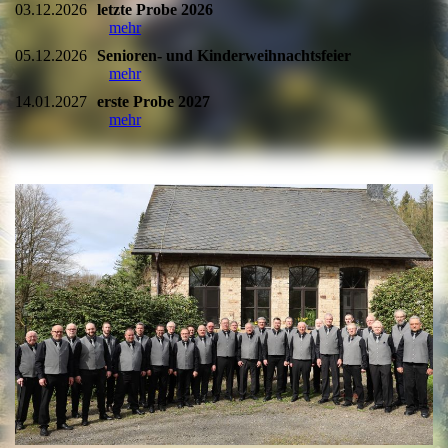
03.12.2026
letzte Probe 2026
mehr
05.12.2026
Senioren- und Kinderweihnachtsfeier
mehr
14.01.2027
erste Probe 2027
mehr