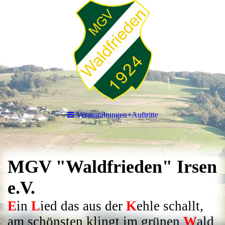
Veranstaltungen+Auftritte
MGV "Waldfrieden" Irsen
e.V.
E
in
L
ied das aus der
K
ehle schallt,
am schönsten klingt im grünen
W
ald