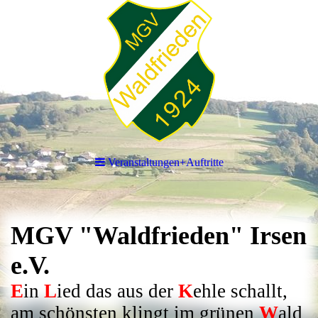
Veranstaltungen+Auftritte
MGV "Waldfrieden" Irsen
e.V.
E
in
L
ied das aus der
K
ehle schallt,
am schönsten klingt im grünen
W
ald