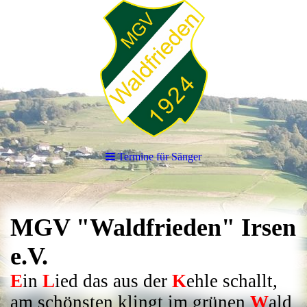
Termine für Sänger
MGV "Waldfrieden" Irsen
e.V.
E
in
L
ied das aus der
K
ehle schallt,
am schönsten klingt im grünen
W
ald