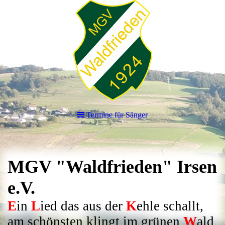
Termine für Sänger
MGV "Waldfrieden" Irsen
e.V.
E
in
L
ied das aus der
K
ehle schallt,
am schönsten klingt im grünen
W
ald